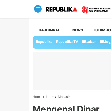
HAJI UMRAH
NEWS
ISLAM J
Republika
Republika TV
REJabar
REJog
>
>
Home
Ihram
Manasik
Mengenal Dinar