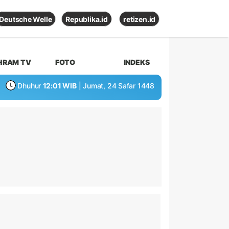
Deutsche Welle
Republika.id
retizen.id
HRAM TV
FOTO
INDEKS
Dhuhur
12:01 WIB
| Jumat, 24 Safar 1448