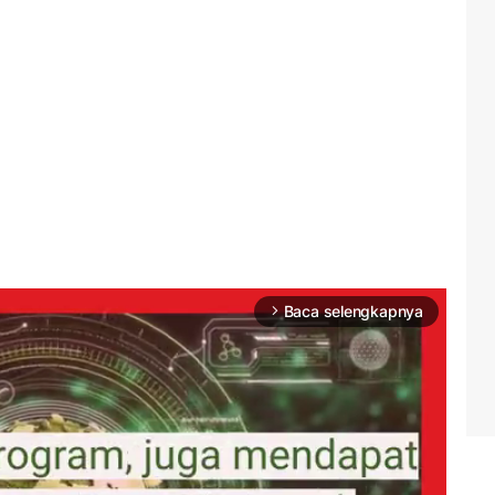
Baca selengkapnya
arrow_forward_ios