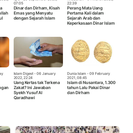
07:05
22:39
ia
Dinar dan Dirham, Kisah
Perang Mata Uang
ullah
Emas yang Menyatu
Pertama Kali dalam
ul
dengan Sejarah Islam
Sejarah Arab dan
Keperkasaan Dinar Islam
ay
Islam Digest
- 06 January
Dunia Islam
- 09 February
2022, 22:24
2021, 08:45
u
Uang Kertas tak Terkena
Islam di Nusantara, 1.300
ngan
Zakat? Ini Jawaban
tahun Lalu Pakai Dinar
Syekh Yusuf Al
dan Dirham
Qaradhawi