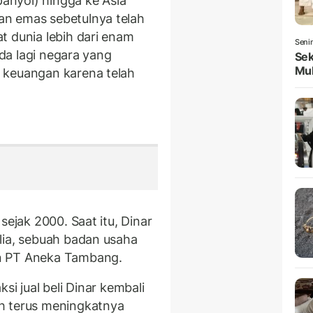
panyol) hingga ke Asia
n emas sebetulnya telah
t dunia lebih dari enam
Seni
ada lagi negara yang
Sek
Mul
 keuangan karena telah
i
sejak 2000. Saat itu, Dinar
lia, sebuah badan usaha
n PT Aneka Tambang.
si jual beli Dinar kembali
h terus meningkatnya