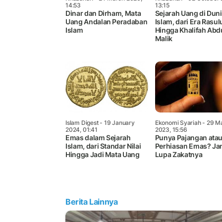
14:53
13:15
Dinar dan Dirham, Mata
Sejarah Uang di Dun
Uang Andalan Peradaban
Islam, dari Era Rasul
Islam
Hingga Khalifah Abd
Malik
Islam Digest
- 19 January
Ekonomi Syariah
- 29 M
2024, 01:41
2023, 15:56
Emas dalam Sejarah
Punya Pajangan ata
Islam, dari Standar Nilai
Perhiasan Emas? Ja
Hingga Jadi Mata Uang
Lupa Zakatnya
Berita Lainnya