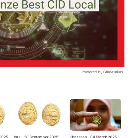
Powered by 
GliaStudios
Mute
2025,
Iqra
- 28 September 2025,
Khazanah
- 04 March 2025,