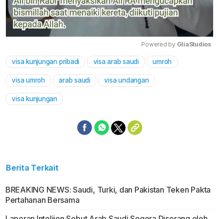
Powered by 
GliaStudios
visa kunjungan pribadi
visa arab saudi
umroh
Mute
visa umroh
arab saudi
visa undangan
visa kunjungan
Berita Terkait
BREAKING NEWS: Saudi, Turki, dan Pakistan Teken Pakta
Pertahanan Bersama
Laporan Intelijen Sebut Arab Saudi Segera Diserang oleh