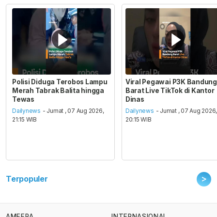
Polisi Diduga Terobos Lampu
Viral Pegawai P3K Bandung
Merah Tabrak Balita hingga
Barat Live TikTok di Kantor
Tewas
Dinas
Dailynews
- Jumat , 07 Aug 2026,
Dailynews
- Jumat , 07 Aug 2026
21:15 WIB
20:15 WIB
>
Terpopuler
AMEERA
INTERNASIONAL