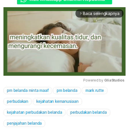
Baca selengkapnya
arrow_forward_ios
Powered by 
GliaStudios
pm belanda minta maaf
pm belanda
mark rutte
Mute
perbudakan
kejahatan kemanusiaan
kejahatan perbudakan belanda
perbudakan belanda
penjajahan belanda