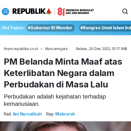
Hot Topics:
#Gubernur BI Mundur
#Kongres Umat Islam In
Ihram.republika.co.id
Mancanegara
Selasa , 20 Dec 2022, 10:17 WIB
PM Belanda Minta Maaf atas
Keterlibatan Negara dalam
Perbudakan di Masa Lalu
Perbudakan adalah kejahatan terhadap
kemanusiaan.
Red:
Ani Nursalikah
Rep:
Mabruroh