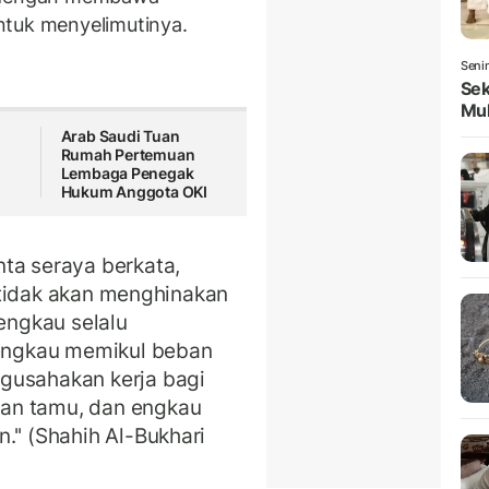
ntuk menyelimutinya.
Seni
Sek
Mul
Arab Saudi Tuan
Rumah Pertemuan
Lembaga Penegak
Hukum Anggota OKI
ta seraya berkata,
ah tidak akan menghinakan
ngkau selalu
engkau memikul beban
gusahakan kerja bagi
an tamu, dan engkau
'' (Shahih Al-Bukhari