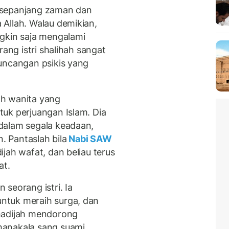
 sepanjang zaman dan
Allah. Walau demikian,
gkin saja mengalami
rang istri shalihah sangat
uncangan psikis yang
lah wanita yang
uk perjuangan Islam. Dia
dalam segala keadaan,
n. Pantaslah bila
Nabi SAW
jah wafat, dan beliau terus
at.
seorang istri. Ia
ntuk meraih surga, dan
hadijah mendorong
manakala sang suami