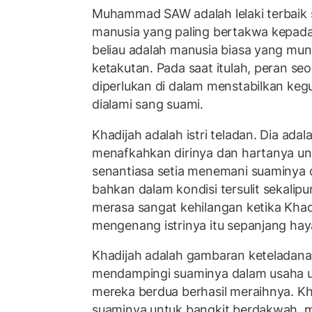
Muhammad SAW adalah lelaki terbaik
manusia yang paling bertakwa kepada 
beliau adalah manusia biasa yang mun
ketakutan. Pada saat itulah, peran seo
diperlukan di dalam menstabilkan keg
dialami sang suami.
Khadijah adalah istri teladan. Dia ada
menafkahkan dirinya dan hartanya unt
senantiasa setia menemani suaminya 
bahkan dalam kondisi tersulit sekalipu
merasa sangat kehilangan ketika Khadi
mengenang istrinya itu sepanjang hay
Khadijah adalah gambaran keteladanan 
mendampingi suaminya dalam usaha u
mereka berdua berhasil meraihnya. K
suaminya untuk bangkit berdakwah, 