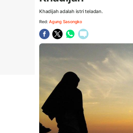
Khadijah adalah istri teladan.
Red:
Agung Sasongko