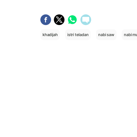
khadijah
istri teladan
nabi saw
nabi 