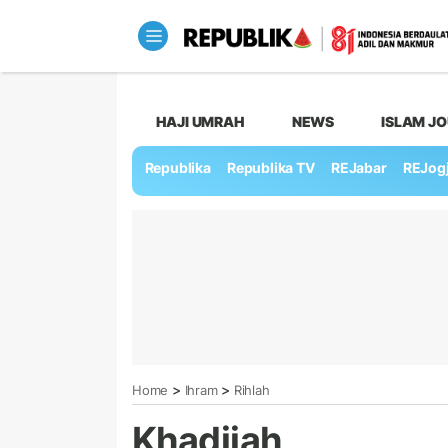
HAJI UMRAH
NEWS
ISLAM J
Republika
Republika TV
REJabar
REJog
>
>
Home
Ihram
Rihlah
Khadijah