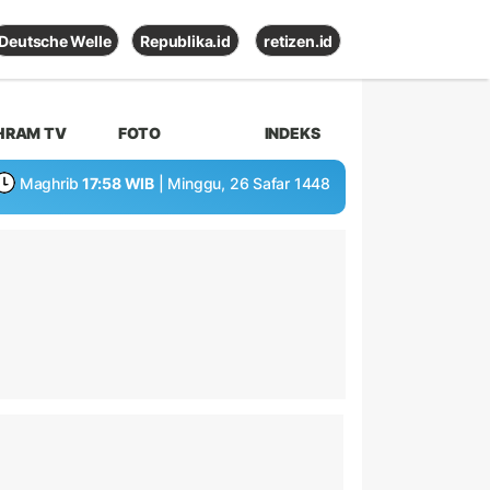
Deutsche Welle
Republika.id
retizen.id
HRAM TV
FOTO
INDEKS
Maghrib
17:58 WIB
| Minggu, 26 Safar 1448