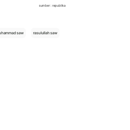
sumber : republika
muhammad saw
rasulullah saw