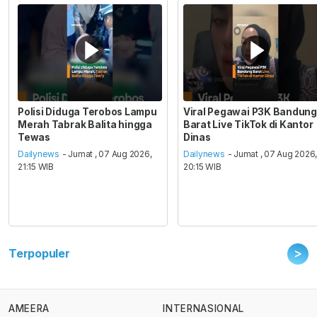
Polisi Diduga Terobos Lampu
Viral Pegawai P3K Bandung
Merah Tabrak Balita hingga
Barat Live TikTok di Kantor
Tewas
Dinas
Dailynews
- Jumat , 07 Aug 2026,
Dailynews
- Jumat , 07 Aug 2026
21:15 WIB
20:15 WIB
>
Terpopuler
AMEERA
INTERNASIONAL