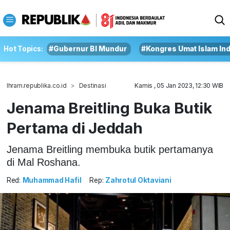
Hot Topics:
#Gubernur BI Mundur
#Kongres Umat Islam In
Ihram.republika.co.id
Destinasi
Kamis , 05 Jan 2023, 12:30 WIB
Jenama Breitling Buka Butik
Pertama di Jeddah
Jenama Breitling membuka butik pertamanya
di Mal Roshana.
Red:
Muhammad Hafil
Rep:
Zahrotul Oktaviani