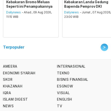
Kebakaran Bromo Meluas
Kebakaran Landa Gedung
Seperti ini Penampakannya
Bapenda Pemprov DKI
Dailynews
- Ahad , 09 Aug 2026,
Dailynews
- Jumat , 07 Aug 2026
11:15 WIB
23:00 WIB
>
Terpopuler
AMEERA
INTERNASIONAL
EKONOMI SYARIAH
TEKNO
SKOR
BISNIS FINANSIAL
KHAZANAH
ESGNOW
IQRA
VISUAL
ISLAM DIGEST
ENGLISH
NEWS
TV