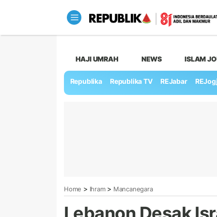
HAJI UMRAH
NEWS
ISLAM J
Republika
Republika TV
REJabar
REJog
>
>
Home
Ihram
Mancanegara
Lebanon Desak Isr