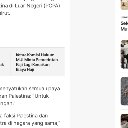
ina di Luar Negeri (PCPA)
irut.
Seni
Sek
Mul
Ketua Komisi Hukum
MUI Minta Pemerintah
ak
Kaji Lagi Kenaikan
Biaya Haji
menyatukan semua upaya
n Palestina: "Untuk
angan."
 faksi Palestina dan
ra di negara yang sama,”