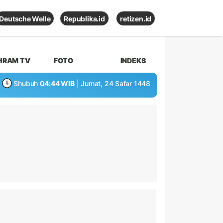
Deutsche Welle
Republika.id
retizen.id
HRAM TV
FOTO
INDEKS
Shubuh
04:44 WIB
| Jumat, 24 Safar 1448