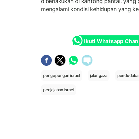
diberlakukan di kantong pantai, yang
mengalami kondisi kehidupan yang ke
Ikuti Whatsapp Chan
pengepungan israel
jalur gaza
pendudukan
penjajahan israel