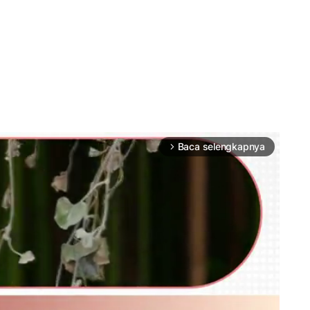
Baca selengkapnya
arrow_forward_ios