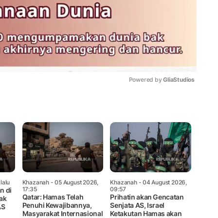
Powered by 
GliaStudios
Mute
lalu
Khazanah
- 05 August 2026,
Khazanah
- 04 August 2026,
17:35
09:57
n di
Qatar: Hamas Telah
Prihatin akan Gencatan
ak
Penuhi Kewajibannya,
Senjata AS, Israel
AS
Masyarakat Internasional
Ketakutan Hamas akan