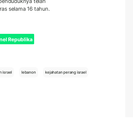
 penduduknya telah
ras selama 16 tahun.
nel Republika
 israel
lebanon
kejahatan perang israel