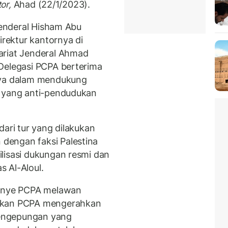
tor,
Ahad (22/1/2023).
 Jenderal Hisham Abu
irektur kantornya di
ariat Jenderal Ahmad
Delegasi PCPA berterima
nya dalam mendukung
a yang anti-pendudukan
dari tur yang dilakukan
dengan faksi Palestina
lisasi dukungan resmi dan
s Al-Aloul.
panye PCPA melawan
askan PCPA mengerahkan
engepungan yang