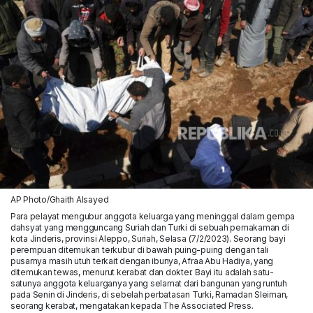
AP Photo/Ghaith Alsayed
Para pelayat mengubur anggota keluarga yang meninggal dalam gempa
dahsyat yang mengguncang Suriah dan Turki di sebuah pemakaman di
kota Jinderis, provinsi Aleppo, Suriah, Selasa (7/2/2023). Seorang bayi
perempuan ditemukan terkubur di bawah puing-puing dengan tali
pusarnya masih utuh terkait dengan ibunya, Afraa Abu Hadiya, yang
ditemukan tewas, menurut kerabat dan dokter. Bayi itu adalah satu-
satunya anggota keluarganya yang selamat dari bangunan yang runtuh
pada Senin di Jinderis, di sebelah perbatasan Turki, Ramadan Sleiman,
seorang kerabat, mengatakan kepada The Associated Press.