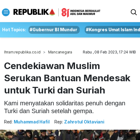
Hot Topics:
#Gubernur BI Mundur
#Kongres Umat Islam In
Ihram.republika.co.id
Mancanegara
Rabu , 08 Feb 2023, 17:24 WIB
Cendekiawan Muslim
Serukan Bantuan Mendesak
untuk Turki dan Suriah
Kami menyatakan solidaritas penuh dengan
Turki dan Suriah setelah gempa.
Red:
Muhammad Hafil
Rep:
Zahrotul Oktaviani