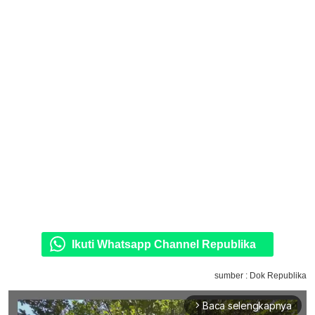
Ikuti Whatsapp Channel Republika
sumber : Dok Republika
Baca selengkapnya
arrow_forward_ios