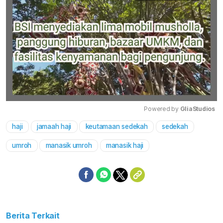
Powered by 
GliaStudios
haji
jamaah haji
keutamaan sedekah
sedekah
Mute
umroh
manasik umroh
manasik haji
Berita Terkait