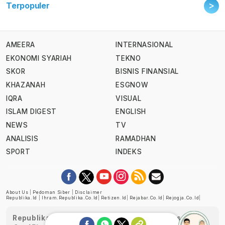
>
Terpopuler
AMEERA
INTERNASIONAL
EKONOMI SYARIAH
TEKNO
SKOR
BISNIS FINANSIAL
KHAZANAH
ESGNOW
IQRA
VISUAL
ISLAM DIGEST
ENGLISH
NEWS
TV
ANALISIS
RAMADHAN
SPORT
INDEKS
About Us
|
Pedoman Siber
|
Disclaimer
Republika.id
|
Ihram.republika.co.id
|
Retizen.id
|
Rejabar.co.id
|
Rejogja.co.id
|
Republika telah diverifikasi oleh Dewan Pers