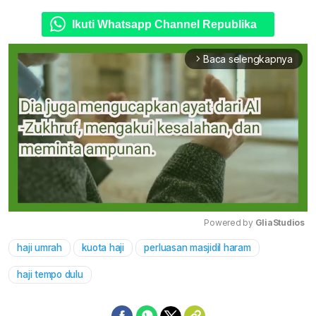
Ikuti Whatsapp Channel Republika
Baca selengkapnya
arrow_forward_ios
Powered by 
GliaStudios
haji umrah
kuota haji
perluasan masjidil haram
Mute
haji tempo dulu