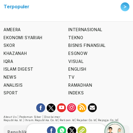
>
Terpopuler
AMEERA
INTERNASIONAL
EKONOMI SYARIAH
TEKNO
SKOR
BISNIS FINANSIAL
KHAZANAH
ESGNOW
IQRA
VISUAL
ISLAM DIGEST
ENGLISH
NEWS
TV
ANALISIS
RAMADHAN
SPORT
INDEKS
About Us
|
Pedoman Siber
|
Disclaimer
Republika.id
|
Ihram.republika.co.id
|
Retizen.id
|
Rejabar.co.id
|
Rejogja.co.id
|
Republika telah diverifikasi oleh Dewan Pers