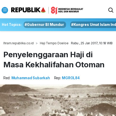
Hot Topics:
#Gubernur BI Mundur
#Kongres Umat Islam In
Ihram.republika.co.id
Haji Tempo Doeloe
Rabu , 25 Jan 2017, 10:18 WIB
Penyelenggaraan Haji di
Masa Kekhalifahan Otoman
Red:
Muhammad Subarkah
Rep:
MGROL84