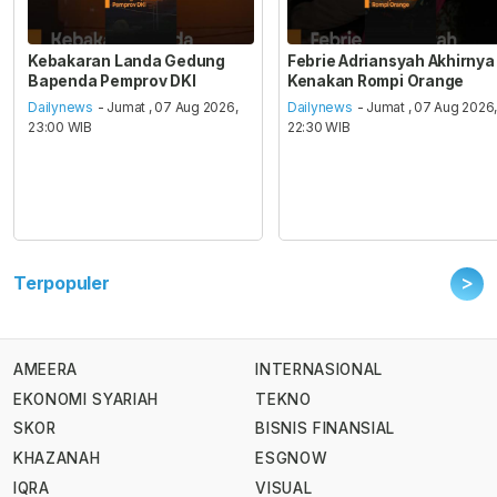
Kebakaran Landa Gedung
Febrie Adriansyah Akhirnya
Bapenda Pemprov DKI
Kenakan Rompi Orange
Dailynews
- Jumat , 07 Aug 2026,
Dailynews
- Jumat , 07 Aug 2026
23:00 WIB
22:30 WIB
>
Terpopuler
AMEERA
INTERNASIONAL
EKONOMI SYARIAH
TEKNO
SKOR
BISNIS FINANSIAL
KHAZANAH
ESGNOW
IQRA
VISUAL