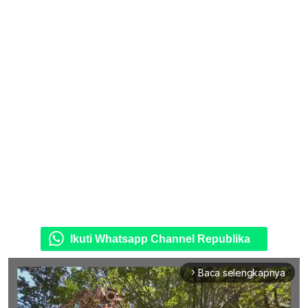
Ikuti Whatsapp Channel Republika
Baca selengkapnya
arrow_forward_ios