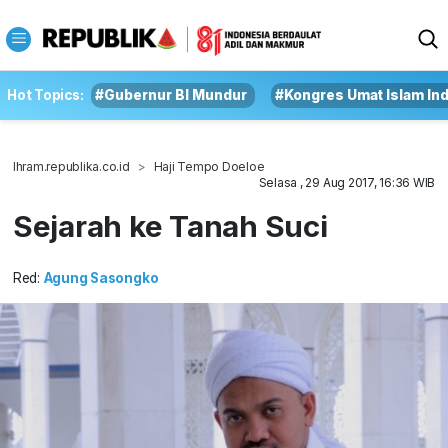
Hot Topics:
#Gubernur BI Mundur
#Kongres Umat Islam In
Ihram.republika.co.id
Haji Tempo Doeloe
Selasa , 29 Aug 2017, 16:36 WIB
Sejarah ke Tanah Suci
Red:
Agung Sasongko