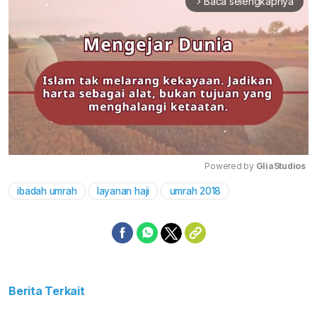
Baca selengkapnya
arrow_forward_ios
Powered by 
GliaStudios
ibadah umrah
layanan haji
umrah 2018
Mute
Berita Terkait