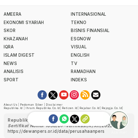
AMEERA
INTERNASIONAL
EKONOMI SYARIAH
TEKNO
SKOR
BISNIS FINANSIAL
KHAZANAH
ESGNOW
IQRA
VISUAL
ISLAM DIGEST
ENGLISH
NEWS
TV
ANALISIS
RAMADHAN
SPORT
INDEKS
About Us
|
Pedoman Siber
|
Disclaimer
Republika.id
|
Ihram.republika.co.id
|
Retizen.id
|
Rejabar.co.id
|
Rejogja.co.id
|
Republika telah diverifikasi oleh Dewan Pers
Sertifikat Nomor 1058/DP-Verifikasi/K/XII/2022
https://dewanpers.or.id/data/perusahaanpers
Ask me!