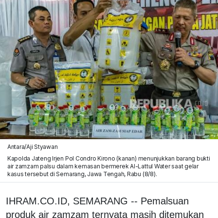
Antara/Aji Styawan
Kapolda Jateng Irjen Pol Condro Kirono (kanan) menunjukkan barang bukti
air zamzam palsu dalam kemasan bermerek Al-Lattul Water saat gelar
kasus tersebut di Semarang, Jawa Tengah, Rabu (8/8).
IHRAM.CO.ID, SEMARANG -- Pemalsuan
produk air zamzam ternyata masih ditemukan