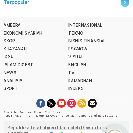
>
Terpopuler
AMEERA
INTERNASIONAL
EKONOMI SYARIAH
TEKNO
SKOR
BISNIS FINANSIAL
KHAZANAH
ESGNOW
IQRA
VISUAL
ISLAM DIGEST
ENGLISH
NEWS
TV
ANALISIS
RAMADHAN
SPORT
INDEKS
About Us
|
Pedoman Siber
|
Disclaimer
Republika.id
|
Ihram.republika.co.id
|
Retizen.id
|
Rejabar.co.id
|
Rejogja.co.id
|
Republika telah diverifikasi oleh Dewan Pers
Sertifikat Nomor 1058/DP-Verifikasi/K/XII/2022