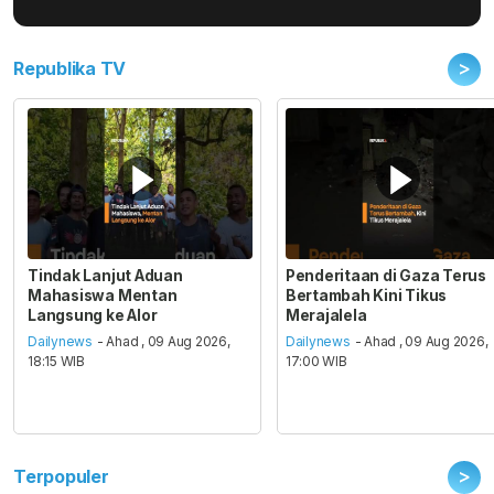
>
Republika TV
Tindak Lanjut Aduan
Penderitaan di Gaza Terus
Mahasiswa Mentan
Bertambah Kini Tikus
Langsung ke Alor
Merajalela
Dailynews
- Ahad , 09 Aug 2026,
Dailynews
- Ahad , 09 Aug 2026,
18:15 WIB
17:00 WIB
>
Terpopuler