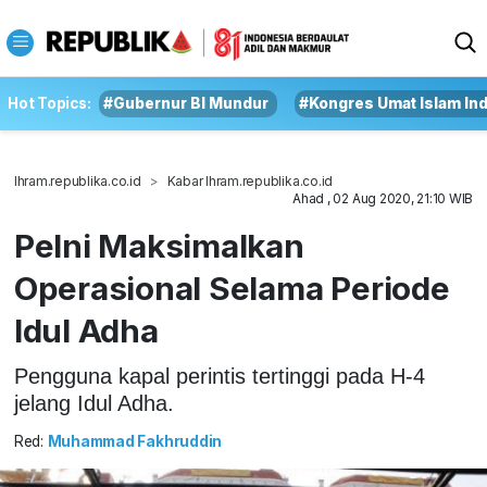
Hot Topics:
#Gubernur BI Mundur
#Kongres Umat Islam In
Ihram.republika.co.id
Kabar Ihram.republika.co.id
Ahad , 02 Aug 2020, 21:10 WIB
Pelni Maksimalkan
Operasional Selama Periode
Idul Adha
Pengguna kapal perintis tertinggi pada H-4
jelang Idul Adha.
Red:
Muhammad Fakhruddin