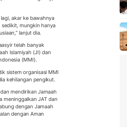
lagi, akar ke bawahnya
l sedikit, mungkin hanya
iaan,” lanjut dia.
asyir telah banyak
aah Islamiyah (JI) dan
ndonesia (MMI).
ik sistem organisasi MMI
ia kehilangan pengikut.
I dan mendirikan Jamaah
ga meninggalkan JAT dan
rgabung dengan Jamaah
enalan dengan Aman