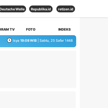
Deutsche Welle
Republika.id
retizen.id
HRAM TV
FOTO
INDEKS
Isya
19:08 WIB
| Sabtu, 25 Safar 1448