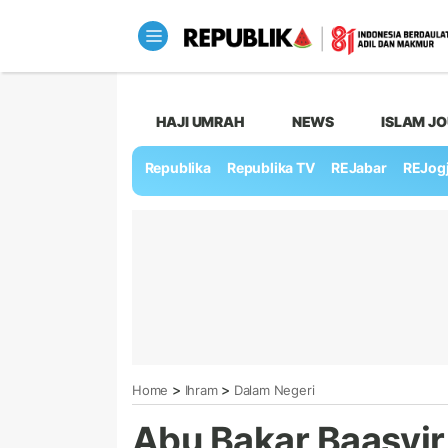
HAJI UMRAH
NEWS
ISLAM J
Republika
Republika TV
REJabar
REJog
>
>
Home
Ihram
Dalam Negeri
Abu Bakar Baasyir 