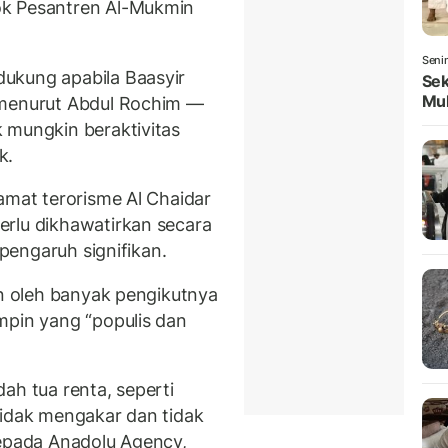
ok Pesantren Al-Mukmin
Seni
ukung apabila Baasyir
Sek
Mul
 menurut Abdul Rochim —
 mungkin beraktivitas
k.
amat terorisme Al Chaidar
erlu dikhawatirkan secara
 pengaruh signifikan.
an oleh banyak pengikutnya
mpin yang “populis dan
ah tua renta, seperti
Tidak mengakar dan tidak
kepada Anadolu Agency,