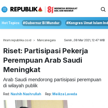
Hot Topics:
#Gubernur BI Mundur
#Kongres Umat Islam In
Ihram.republika.co.id
Mancanegara
Senin , 08 Mar 2021, 12:47 WIB
Riset: Partisipasi Pekerja
Perempuan Arab Saudi
Meningkat
Arab Saudi mendorong partisipasi perempuan
di wilayah publik
Red:
Nashih Nashrullah
Rep:
Meiliza Laveda