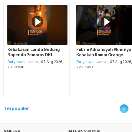
Kebakaran Landa Gedung
Febrie Adriansyah Akhirnya
Bapenda Pemprov DKI
Kenakan Rompi Orange
Dailynews
- Jumat , 07 Aug 2026,
Dailynews
- Jumat , 07 Aug 2026
23:00 WIB
22:30 WIB
>
Terpopuler
AMEERA
INTERNASIONAL