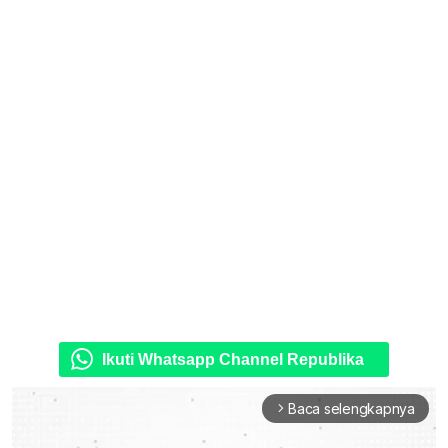
Ikuti Whatsapp Channel Republika
Baca selengkapnya
arrow_forward_ios