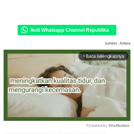
Ikuti Whatsapp Channel Republika
sumber : Antara
Baca selengkapnya
arrow_forward_ios
Powered by 
GliaStudios