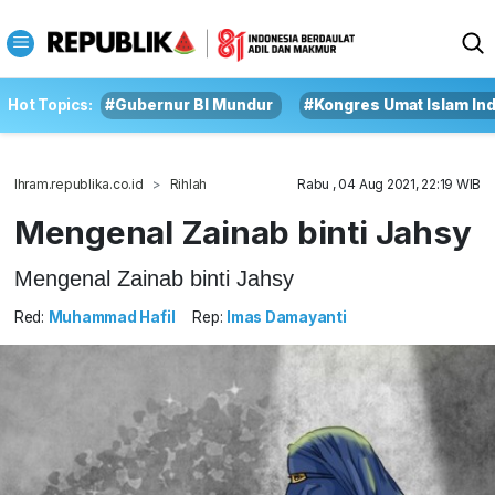
Hot Topics:
#Gubernur BI Mundur
#Kongres Umat Islam In
Ihram.republika.co.id
Rihlah
Rabu , 04 Aug 2021, 22:19 WIB
Mengenal Zainab binti Jahsy
Mengenal Zainab binti Jahsy
Red:
Muhammad Hafil
Rep:
Imas Damayanti