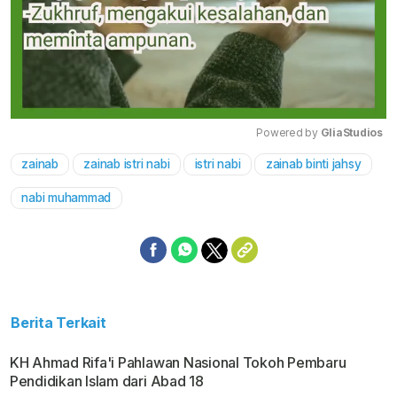
Powered by 
GliaStudios
zainab
zainab istri nabi
istri nabi
zainab binti jahsy
Mute
nabi muhammad
Berita Terkait
KH Ahmad Rifa'i Pahlawan Nasional Tokoh Pembaru
Pendidikan Islam dari Abad 18