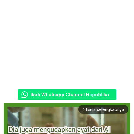
Ikuti Whatsapp Channel Republika
Baca selengkapnya
arrow_forward_ios