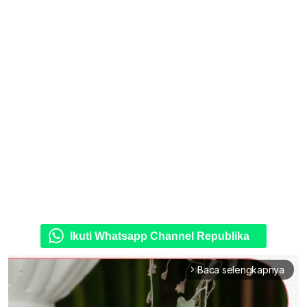
Ikuti Whatsapp Channel Republika
Baca selengkapnya
arrow_forward_ios