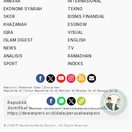
AMEERA
INTERNASIONAL
EKONOMI SYARIAH
TEKNO
SKOR
BISNIS FINANSIAL
KHAZANAH
ESGNOW
IQRA
VISUAL
ISLAM DIGEST
ENGLISH
NEWS
TV
ANALISIS
RAMADHAN
SPORT
INDEKS
About Us
|
Pedoman Siber
|
Disclaimer
Republika.id
|
Ihram.republika.co.id
|
Retizen.id
|
Rejabar.co.id
|
Rejogja.co.id
|
Republika telah diverifikasi oleh Dewan Pers
Sertifikat Nomor 1058/DP-Verifikasi/K/XII/2022
https://dewanpers.or.id/data/perusahaanpers
Ask me!
© 2026 PT Republika Media Mandiri - All Rights Reserved.