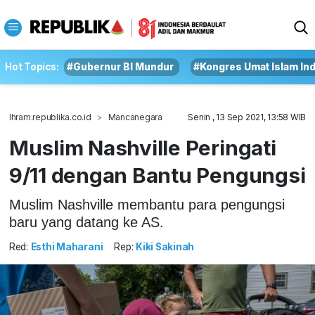
Hot Topics:
#Gubernur BI Mundur
#Kongres Umat Islam In
Ihram.republika.co.id
Mancanegara
Senin , 13 Sep 2021, 13:58 WIB
Muslim Nashville Peringati
9/11 dengan Bantu Pengungsi
Muslim Nashville membantu para pengungsi
baru yang datang ke AS.
Red:
Esthi Maharani
Rep:
Kiki Sakinah