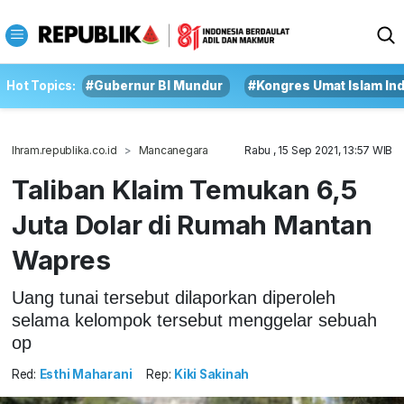
Hot Topics:
#Gubernur BI Mundur
#Kongres Umat Islam In
Ihram.republika.co.id
Mancanegara
Rabu , 15 Sep 2021, 13:57 WIB
Taliban Klaim Temukan 6,5
Juta Dolar di Rumah Mantan
Wapres
Uang tunai tersebut dilaporkan diperoleh
selama kelompok tersebut menggelar sebuah
op
Red:
Esthi Maharani
Rep:
Kiki Sakinah