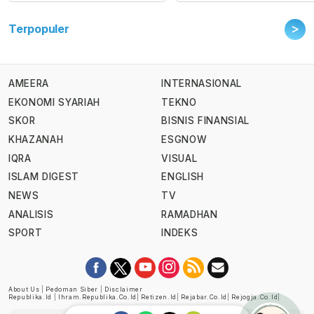
>
Terpopuler
AMEERA
INTERNASIONAL
EKONOMI SYARIAH
TEKNO
SKOR
BISNIS FINANSIAL
KHAZANAH
ESGNOW
IQRA
VISUAL
ISLAM DIGEST
ENGLISH
NEWS
TV
ANALISIS
RAMADHAN
SPORT
INDEKS
About Us
|
Pedoman Siber
|
Disclaimer
Republika.id
|
Ihram.republika.co.id
|
Retizen.id
|
Rejabar.co.id
|
Rejogja.co.id
|