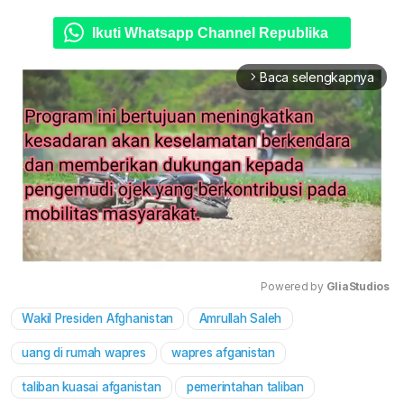
Ikuti Whatsapp Channel Republika
Baca selengkapnya
arrow_forward_ios
Powered by 
GliaStudios
Wakil Presiden Afghanistan
Amrullah Saleh
Mute
uang di rumah wapres
wapres afganistan
taliban kuasai afganistan
pemerintahan taliban