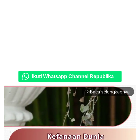
Ikuti Whatsapp Channel Republika
Baca selengkapnya
arrow_forward_ios