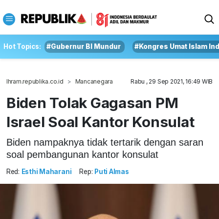
Hot Topics:
#Gubernur BI Mundur
#Kongres Umat Islam In
Ihram.republika.co.id
Mancanegara
Rabu , 29 Sep 2021, 16:49 WIB
Biden Tolak Gagasan PM
Israel Soal Kantor Konsulat
Biden nampaknya tidak tertarik dengan saran
soal pembangunan kantor konsulat
Red:
Esthi Maharani
Rep:
Puti Almas