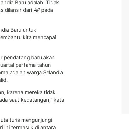
landia Baru adalah: Tidak
s dilansir dari
AP
pada
dia Baru untuk
embantu kita mencapai
ar pendatang baru akan
kuartal pertama tahun
ama adalah warga Selandia
alid.
n, karena mereka tidak
pada saat kedatangan,” kata
juta turis mengunjungi
i ini termasuk di antara