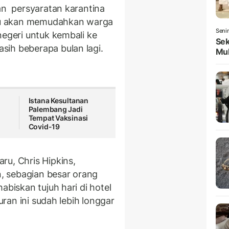
gan persyaratan karantina
 itu akan memudahkan warga
Seni
negeri untuk kembali ke
Sek
sih beberapa bulan lagi.
Mul
Istana Kesultanan
Palembang Jadi
Tempat Vaksinasi
Covid-19
aru, Chris Hipkins,
, sebagian besar orang
abiskan tujuh hari di hotel
turan ini sudah lebih longgar