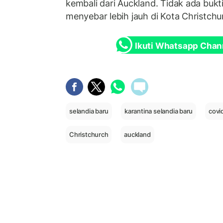
kembali dari Auckland. Tidak ada bukt
menyebar lebih jauh di Kota Christchu
Ikuti Whatsapp Chan
selandia baru
karantina selandia baru
covi
Christchurch
auckland