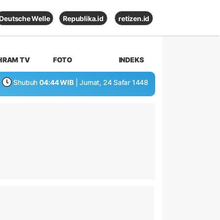
Deutsche Welle
Republika.id
retizen.id
HRAM TV
FOTO
INDEKS
Shubuh
04:44 WIB
| Jumat, 24 Safar 1448