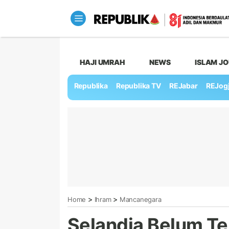
HAJI UMRAH
NEWS
ISLAM J
Republika
Republika TV
REJabar
REJog
>
>
Home
Ihram
Mancanegara
Selandia Belum Te