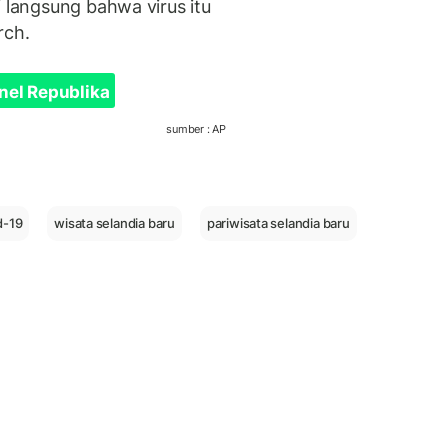
i langsung bahwa virus itu
rch.
nel Republika
sumber : AP
d-19
wisata selandia baru
pariwisata selandia baru