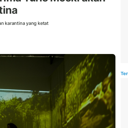
tina
n karantina yang ketat
Ter