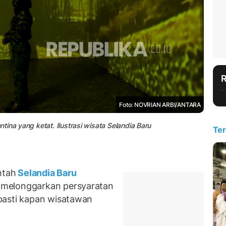
Foto: NOVRIAN ARBI/ANTARA
ina yang ketat. Ilustrasi wisata Selandia Baru
Ter
ntah
Selandia Baru
 melonggarkan persyaratan
pasti kapan wisatawan