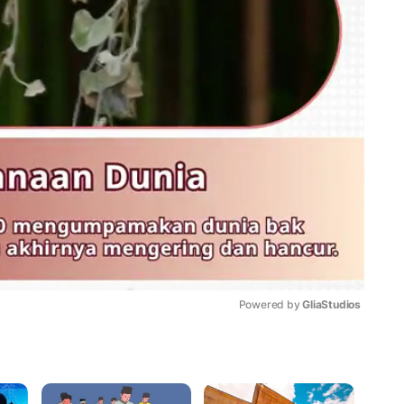
Powered by 
GliaStudios
Mute