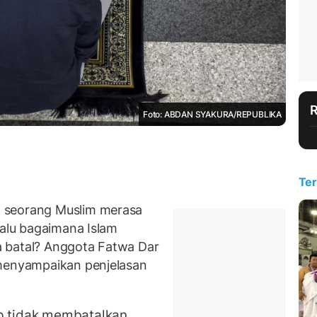
Foto: ABDAN SYAKURA/REPUBLIKA
Ter
 seorang Muslim merasa
Lalu bagaimana Islam
 batal? Anggota Fatwa Dar
 menyampaikan penjelasan
 tidak membatalkan