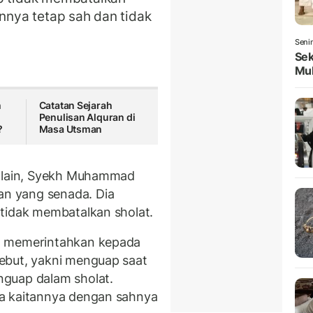
nnya tetap sah dan tidak
Seni
Sek
Mul
h
Catatan Sejarah
Penulisan Alquran di
?
Masa Utsman
g lain, Syekh Muhammad
n yang senada. Dia
tidak membatalkan sholat.
g memerintahkan kepada
ebut, yakni menguap saat
guap dalam sholat.
a kaitannya dengan sahnya