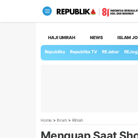
HAJI UMRAH
NEWS
ISLAM J
Republika
Republika TV
REJabar
REJog
>
>
Home
Ihram
Rihlah
Menguap Saat Sho