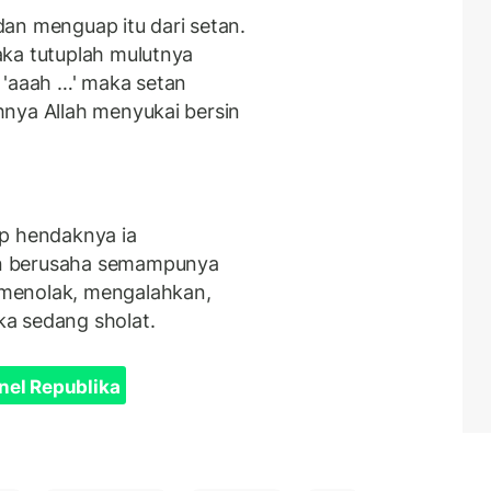
 dan menguap itu dari setan.
aka tutuplah mulutnya
 'aaah …' maka setan
nya Allah menyukai bersin
ap hendaknya ia
n berusaha semampunya
menolak, mengalahkan,
a sedang sholat.
nel Republika