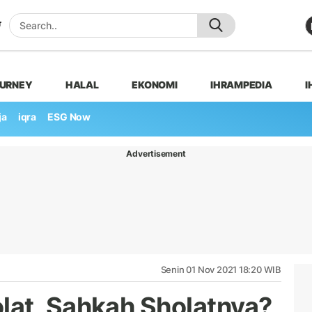
OURNEY
HALAL
EKONOMI
IHRAMPEDIA
I
ja
iqra
ESG Now
Advertisement
Senin 01 Nov 2021 18:20 WIB
lat, Sahkah Sholatnya?