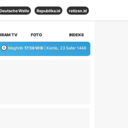
Deutsche Welle
Republika.id
retizen.id
HRAM TV
FOTO
INDEKS
Maghrib
17:58 WIB
| Kamis, 23 Safar 1448