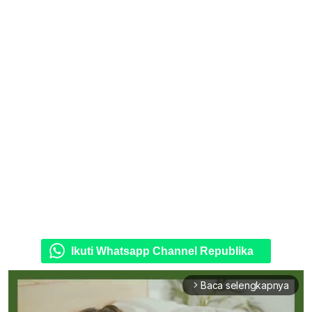
Ikuti Whatsapp Channel Republika
Baca selengkapnya
arrow_forward_ios