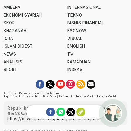
AMEERA
INTERNASIONAL
EKONOMI SYARIAH
TEKNO
SKOR
BISNIS FINANSIAL
KHAZANAH
ESGNOW
IQRA
VISUAL
ISLAM DIGEST
ENGLISH
NEWS
TV
ANALISIS
RAMADHAN
SPORT
INDEKS
About Us
|
Pedoman Siber
|
Disclaimer
Republika.id
|
Ihram.republika.co.id
|
Retizen.id
|
Rejabar.co.id
|
Rejogja.co.id
|
Republika telah diverifikasi oleh Dewan Pers
Sertifikat Nomor 1058/DP-Verifikasi/K/XII/2022
https://dewanpers.or.id/data/perusahaanpers
Ask me!