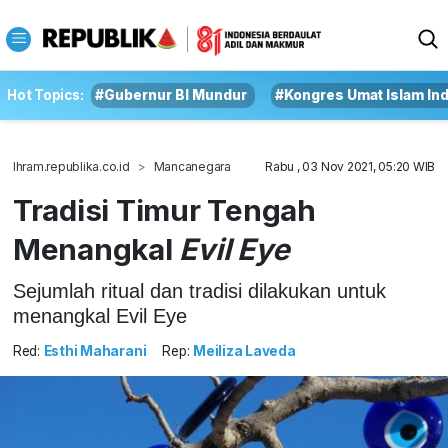
Hot Topics:
#Gubernur BI Mundur
#Kongres Umat Islam In
Ihram.republika.co.id
Mancanegara
Rabu , 03 Nov 2021, 05:20 WIB
Tradisi Timur Tengah
Menangkal
Evil Eye
Sejumlah ritual dan tradisi dilakukan untuk
menangkal Evil Eye
Red:
Esthi Maharani
Rep:
Meiliza Laveda