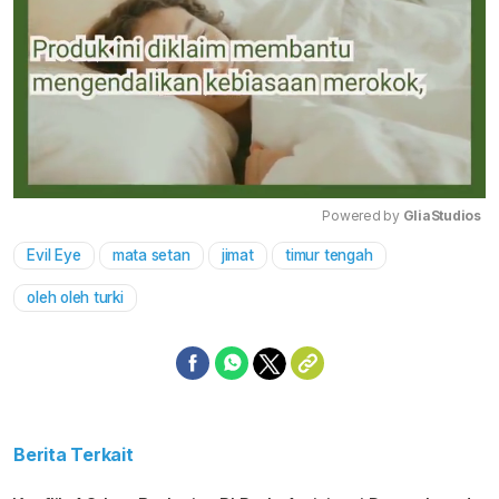
Powered by 
GliaStudios
Evil Eye
mata setan
jimat
timur tengah
Mute
oleh oleh turki
Berita Terkait