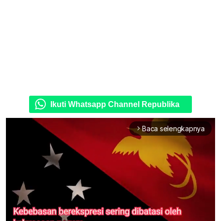
Ikuti Whatsapp Channel Republika
Baca selengkapnya
arrow_forward_ios