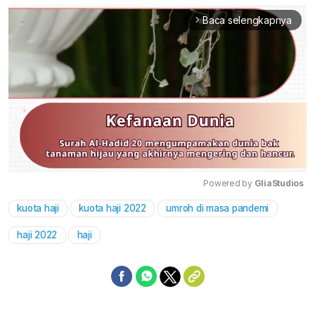
Baca selengkapnya
arrow_forward_ios
Powered by 
GliaStudios
kuota haji
kuota haji 2022
umroh di masa pandemi
Mute
haji 2022
haji