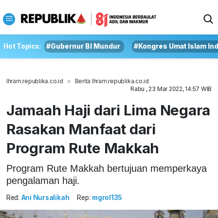
Hot Topics:
#Gubernur BI Mundur
#Kongres Umat Islam In
Ihram.republika.co.id
Berita Ihram.republika.co.id
Rabu , 23 Mar 2022, 14:57 WIB
Jamaah Haji dari Lima Negara
Rasakan Manfaat dari
Program Rute Makkah
Program Rute Makkah bertujuan memperkaya
pengalaman haji.
Red:
Ani Nursalikah
Rep:
mgrol135