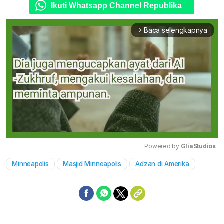
Ikuti Whatsapp Channel Republika
Baca selengkapnya
arrow_forward_ios
Powered by 
GliaStudios
Minneapolis
Masjid Minneapolis
Adzan di Amerika
Mute