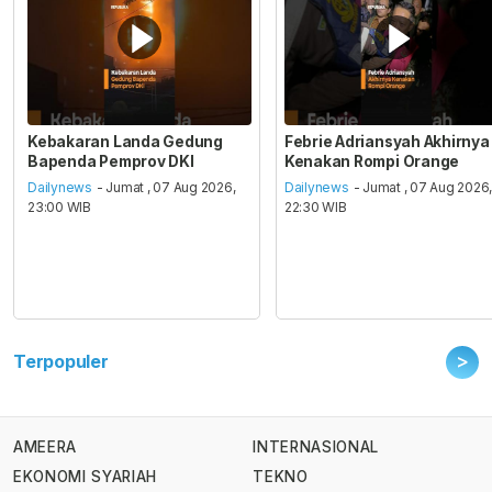
Kebakaran Landa Gedung
Febrie Adriansyah Akhirnya
Bapenda Pemprov DKI
Kenakan Rompi Orange
Dailynews
- Jumat , 07 Aug 2026,
Dailynews
- Jumat , 07 Aug 2026
23:00 WIB
22:30 WIB
>
Terpopuler
AMEERA
INTERNASIONAL
EKONOMI SYARIAH
TEKNO