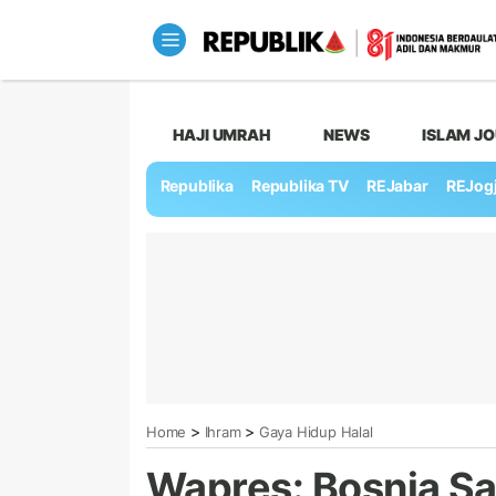
HAJI UMRAH
NEWS
ISLAM J
Republika
Republika TV
REJabar
REJog
>
>
Home
Ihram
Gaya Hidup Halal
Wapres: Bosnia Sa