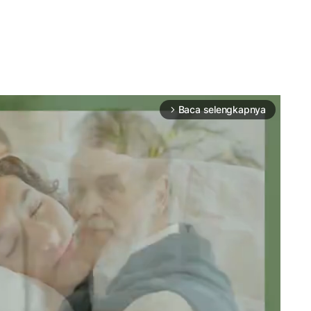
Baca selengkapnya
arrow_forward_ios