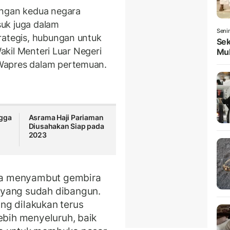
ungan kedua negara
uk juga dalam
Seni
rategis, hubungan untuk
Sek
Wakil Menteri Luar Negeri
Mul
Wapres dalam pertemuan.
gga
Asrama Haji Pariaman
Diusahakan Siap pada
2023
ga menyambut gembira
 yang sudah dibangun.
ng dilakukan terus
ebih menyeluruh, baik