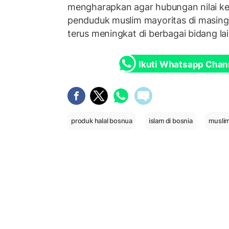
mengharapkan agar hubungan nilai 
penduduk muslim mayoritas di masin
terus meningkat di berbagai bidang la
Ikuti Whatsapp Chan
produk halal bosnua
islam di bosnia
muslim