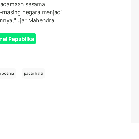
keagamaan sesama
g-masing negara menjadi
innya," ujar Mahendra.
nel Republika
 bosnia
pasar halal