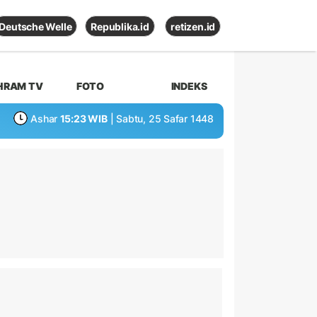
Deutsche Welle
Republika.id
retizen.id
HRAM TV
FOTO
INDEKS
Ashar
15:23 WIB
| Sabtu, 25 Safar 1448