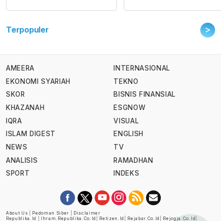
>
Terpopuler
AMEERA
INTERNASIONAL
EKONOMI SYARIAH
TEKNO
SKOR
BISNIS FINANSIAL
KHAZANAH
ESGNOW
IQRA
VISUAL
ISLAM DIGEST
ENGLISH
NEWS
TV
ANALISIS
RAMADHAN
SPORT
INDEKS
About Us
|
Pedoman Siber
|
Disclaimer
Republika.id
|
Ihram.republika.co.id
|
Retizen.id
|
Rejabar.co.id
|
Rejogja.co.id
|