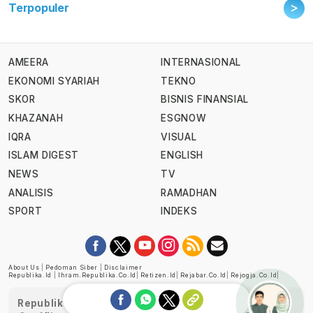
>
Terpopuler
AMEERA
INTERNASIONAL
EKONOMI SYARIAH
TEKNO
SKOR
BISNIS FINANSIAL
KHAZANAH
ESGNOW
IQRA
VISUAL
ISLAM DIGEST
ENGLISH
NEWS
TV
ANALISIS
RAMADHAN
SPORT
INDEKS
About Us
|
Pedoman Siber
|
Disclaimer
Republika.id
|
Ihram.republika.co.id
|
Retizen.id
|
Rejabar.co.id
|
Rejogja.co.id
|
Republika telah diverifikasi oleh Dewan Pers