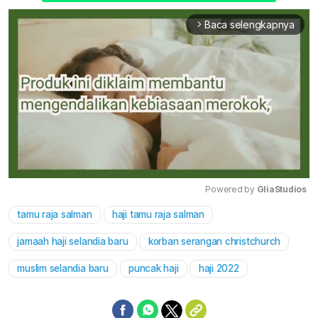
Baca selengkapnya
arrow_forward_ios
Powered by 
GliaStudios
tamu raja salman
haji tamu raja salman
Mute
jamaah haji selandia baru
korban serangan christchurch
muslim selandia baru
puncak haji
haji 2022