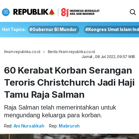
Hot Topics:
#Gubernur BI Mundur
#Kongres Umat Islam In
Ihram.republika.co.id
Berita Ihram.republika.co.id
Jumat , 08 Jul 2022, 09:57 WIB
60 Kerabat Korban Serangan
Teroris Christchurch Jadi Haji
Tamu Raja Salman
Raja Salman telah memerintahkan untuk
mengundang keluarga para korban.
Red:
Ani Nursalikah
Rep:
Mabruroh