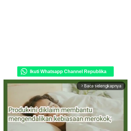
Ikuti Whatsapp Channel Republika
Baca selengkapnya
arrow_forward_ios