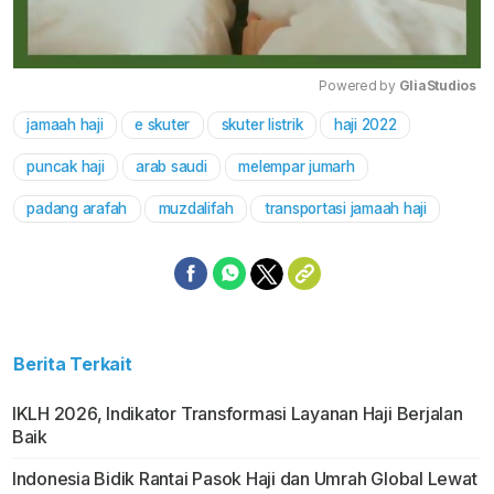
Powered by 
GliaStudios
jamaah haji
e skuter
skuter listrik
haji 2022
Mute
puncak haji
arab saudi
melempar jumarh
padang arafah
muzdalifah
transportasi jamaah haji
Berita Terkait
IKLH 2026, Indikator Transformasi Layanan Haji Berjalan
Baik
Indonesia Bidik Rantai Pasok Haji dan Umrah Global Lewat