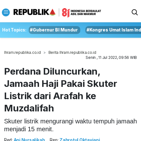
Hot Topics:
#Gubernur BI Mundur
#Kongres Umat Islam In
Ihram.republika.co.id
Berita Ihram.republika.co.id
Senin , 11 Jul 2022, 09:56 WIB
Perdana Diluncurkan,
Jamaah Haji Pakai Skuter
Listrik dari Arafah ke
Muzdalifah
Skuter listrik mengurangi waktu tempuh jamaah
menjadi 15 menit.
Red:
Ani Nursalikah
Rep:
Zahrotul Oktaviani