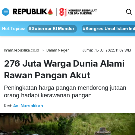
Hot Topics:
#Gubernur BI Mundur
#Kongres Umat Islam In
Ihram.republika.co.id
Dalam Negeri
Jumat , 15 Jul 2022, 11:02 WIB
276 Juta Warga Dunia Alami
Rawan Pangan Akut
Peningkatan harga pangan mendorong jutaan
orang hadapi kerawanan pangan.
Red:
Ani Nursalikah