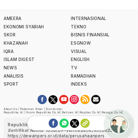
AMEERA
INTERNASIONAL
EKONOMI SYARIAH
TEKNO
SKOR
BISNIS FINANSIAL
KHAZANAH
ESGNOW
IQRA
VISUAL
ISLAM DIGEST
ENGLISH
NEWS
TV
ANALISIS
RAMADHAN
SPORT
INDEKS
About Us
|
Pedoman Siber
|
Disclaimer
Republika.id
|
Ihram.republika.co.id
|
Retizen.id
|
Rejabar.co.id
|
Rejogja.co.id
|
Republika telah diverifikasi oleh Dewan Pers
Sertifikat Nomor 1058/DP-Verifikasi/K/XII/2022
https://dewanpers.or.id/data/perusahaanpers
Ask me!