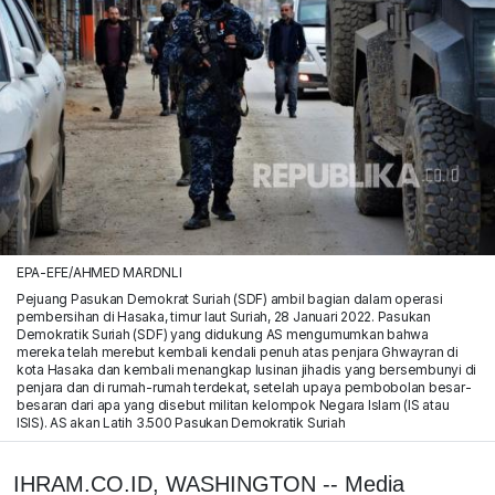
EPA-EFE/AHMED MARDNLI
Pejuang Pasukan Demokrat Suriah (SDF) ambil bagian dalam operasi
pembersihan di Hasaka, timur laut Suriah, 28 Januari 2022. Pasukan
Demokratik Suriah (SDF) yang didukung AS mengumumkan bahwa
mereka telah merebut kembali kendali penuh atas penjara Ghwayran di
kota Hasaka dan kembali menangkap lusinan jihadis yang bersembunyi di
penjara dan di rumah-rumah terdekat, setelah upaya pembobolan besar-
besaran dari apa yang disebut militan kelompok Negara Islam (IS atau
ISIS). AS akan Latih 3.500 Pasukan Demokratik Suriah
IHRAM.CO.ID, WASHINGTON -- Media