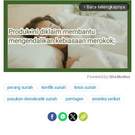
Baca selengkapnya
arrow_forward_ios
Powered by 
GliaStudios
perang suriah
konflik suriah
krisis suriah
Mute
pasukan demokratik suriah
pentagon
amerika serikat