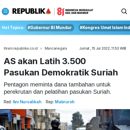
Hot Topics:
#Gubernur BI Mundur
#Kongres Umat Islam In
Ihram.republika.co.id
Mancanegara
Jumat , 15 Jul 2022, 11:53 WIB
AS akan Latih 3.500
Pasukan Demokratik Suriah
Pentagon meminta dana tambahan untuk
perekrutan dan pelatihan pasukan Suriah.
Red:
Ani Nursalikah
Rep:
Mabruroh