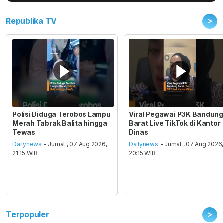
>
Republika TV
Polisi Diduga Terobos Lampu
Viral Pegawai P3K Bandung
Merah Tabrak Balita hingga
Barat Live TikTok di Kantor
Tewas
Dinas
Dailynews
- Jumat , 07 Aug 2026,
Dailynews
- Jumat , 07 Aug 2026
21:15 WIB
20:15 WIB
>
Terpopuler