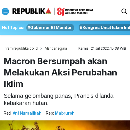
Hot Topics:
#Gubernur BI Mundur
#Kongres Umat Islam In
Ihram.republika.co.id
Mancanegara
Kamis , 21 Jul 2022, 15:38 WIB
Macron Bersumpah akan
Melakukan Aksi Perubahan
Iklim
Selama gelombang panas, Prancis dilanda
kebakaran hutan.
Red:
Ani Nursalikah
Rep:
Mabruroh