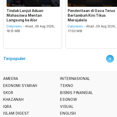
Tindak Lanjut Aduan
Penderitaan di Gaza Terus
Mahasiswa Mentan
Bertambah Kini Tikus
Langsung ke Alor
Merajalela
Dailynews
- Ahad , 09 Aug 2026,
Dailynews
- Ahad , 09 Aug 2026,
18:15 WIB
17:00 WIB
>
Terpopuler
AMEERA
INTERNASIONAL
EKONOMI SYARIAH
TEKNO
SKOR
BISNIS FINANSIAL
KHAZANAH
ESGNOW
IQRA
VISUAL
ISLAM DIGEST
ENGLISH