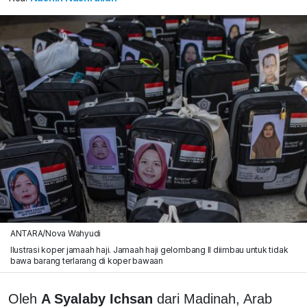
ANTARA/Nova Wahyudi
Ilustrasi koper jamaah haji. Jamaah haji gelombang II diimbau untuk tidak
bawa barang terlarang di koper bawaan
Oleh
A Syalaby Ichsan
dari Madinah, Arab