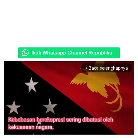
Ikuti Whatsapp Channel Republika
Baca selengkapnya
arrow_forward_ios