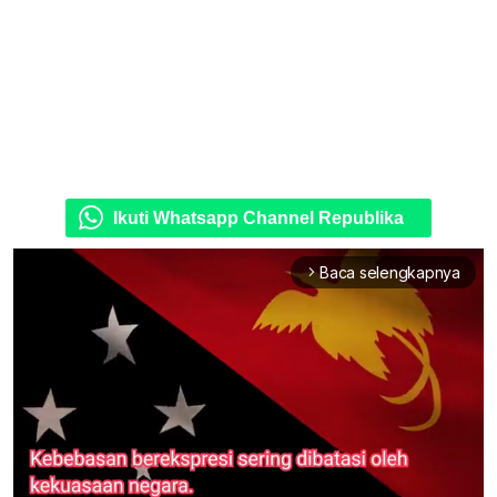
Ikuti Whatsapp Channel Republika
Baca selengkapnya
arrow_forward_ios