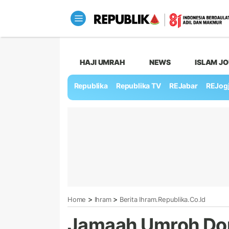
HAJI UMRAH
NEWS
ISLAM J
Republika
Republika TV
REJabar
REJog
>
>
Home
Ihram
Berita Ihram.republika.co.id
Jamaah Umroh Dom