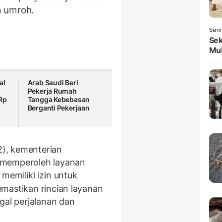
umroh
n
.
Seni
Sek
Mul
al
Arab Saudi Beri
Pekerja Rumah
Rp
Tangga Kebebasan
Berganti Pekerjaan
2), kementerian
 memperoleh layanan
memiliki izin untuk
emastikan rincian layanan
gal perjalanan dan