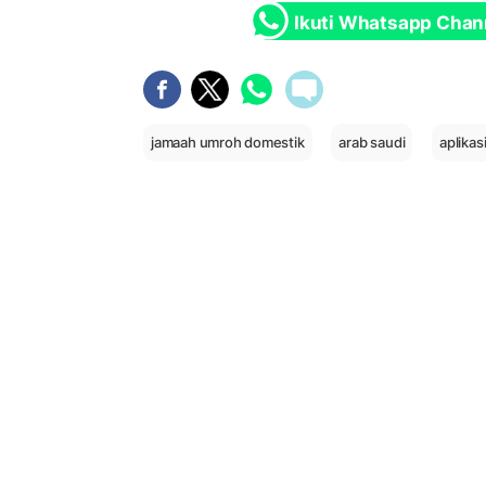
Ikuti Whatsapp Chan
jamaah umroh domestik
arab saudi
aplikas