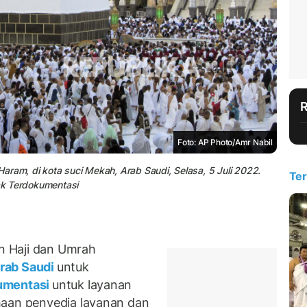
Foto: AP Photo/Amr Nabil
 Haram, di kota suci Mekah, Arab Saudi, Selasa, 5 Juli 2022.
Ter
ak Terdokumentasi
n Haji dan Umrah
rab Saudi
untuk
umentasi
untuk layanan
haan penyedia layanan dan