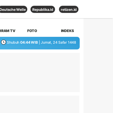
Deutsche Welle
Republika.id
retizen.id
HRAM TV
FOTO
INDEKS
Shubuh
04:44 WIB
| Jumat, 24 Safar 1448