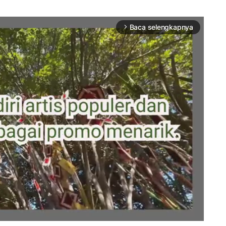
Baca selengkapnya
arrow_forward_ios