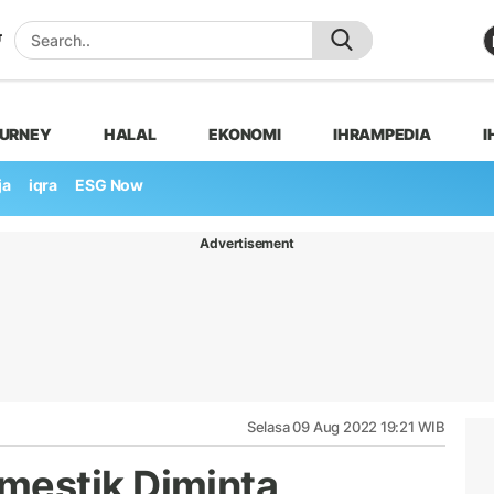
OURNEY
HALAL
EKONOMI
IHRAMPEDIA
I
ja
iqra
ESG Now
Advertisement
Selasa 09 Aug 2022 19:21 WIB
estik Diminta