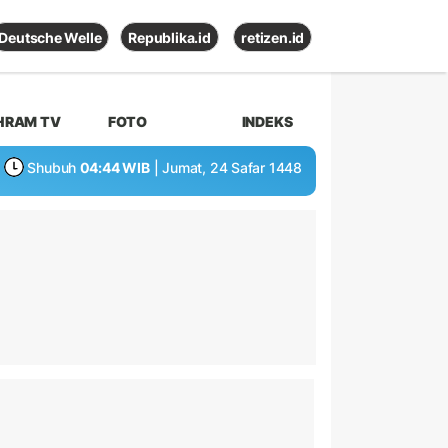
Deutsche Welle
Republika.id
retizen.id
HRAM TV
FOTO
INDEKS
Shubuh
04:44 WIB
| Jumat, 24 Safar 1448