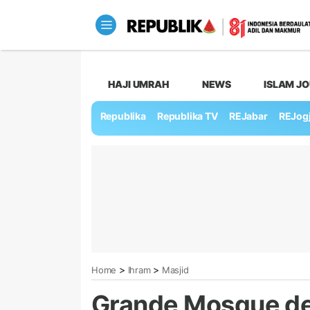
HAJI UMRAH
NEWS
ISLAM J
Republika
Republika TV
REJabar
REJog
>
>
Home
Ihram
Masjid
Grande Mosque de 