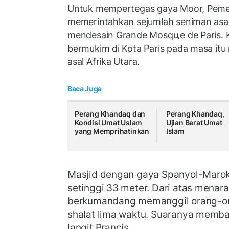
Untuk mempertegas gaya Moor, Pemer
memerintahkan sejumlah seniman asal
mendesain Grande Mosqu‚e de Paris. 
bermukim di Kota Paris pada masa itu
asal Afrika Utara.
Baca Juga
Perang Khandaq dan
Perang Khandaq,
Kondisi Umat Uslam
Ujian Berat Umat
yang Memprihatinkan
Islam
Masjid dengan gaya Spanyol-Maroko
setinggi 33 meter. Dari atas menara 
berkumandang memanggil orang-or
shalat lima waktu. Suaranya memb
langit Prancis.