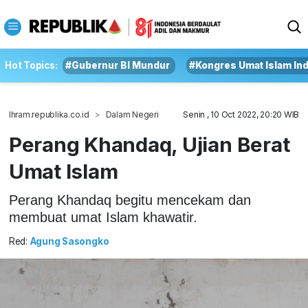
Hot Topics:
#Gubernur BI Mundur
#Kongres Umat Islam In
Ihram.republika.co.id
Dalam Negeri
Senin , 10 Oct 2022, 20:20 WIB
Perang Khandaq, Ujian Berat
Umat Islam
Perang Khandaq begitu mencekam dan
membuat umat Islam khawatir.
Red:
Agung Sasongko