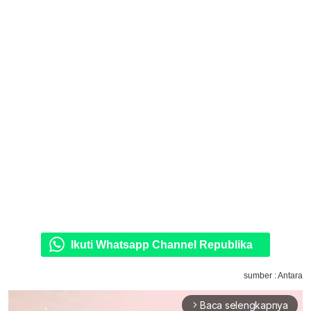
Ikuti Whatsapp Channel Republika
sumber : Antara
Baca selengkapnya
arrow_forward_ios