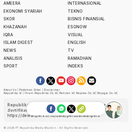
AMEERA
INTERNASIONAL
EKONOMI SYARIAH
TEKNO
SKOR
BISNIS FINANSIAL
KHAZANAH
ESGNOW
IQRA
VISUAL
ISLAM DIGEST
ENGLISH
NEWS
TV
ANALISIS
RAMADHAN
SPORT
INDEKS
About Us
|
Pedoman Siber
|
Disclaimer
Republika.id
|
Ihram.republika.co.id
|
Retizen.id
|
Rejabar.co.id
|
Rejogja.co.id
|
Republika telah diverifikasi oleh Dewan Pers
Sertifikat Nomor 1058/DP-Verifikasi/K/XII/2022
https://dewanpers.or.id/data/perusahaanpers
Ask me!
© 2026 PT Republika Media Mandiri - All Rights Reserved.