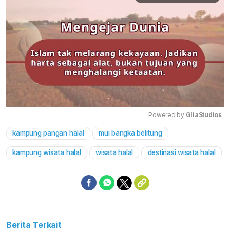
Powered by 
GliaStudios
kampung pangan halal
mui bangka belitung
Mute
kampung wisata halal
wisata halal
destinasi wisata halal
Berita Terkait