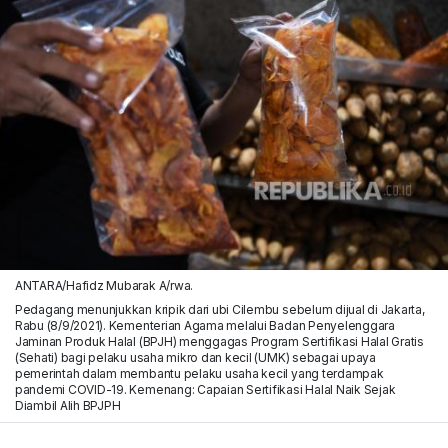
ANTARA/Hafidz Mubarak A/rwa.
Pedagang menunjukkan kripik dari ubi Cilembu sebelum dijual di Jakarta,
Rabu (8/9/2021). Kementerian Agama melalui Badan Penyelenggara
Jaminan Produk Halal (BPJH) menggagas Program Sertifikasi Halal Gratis
(Sehati) bagi pelaku usaha mikro dan kecil (UMK) sebagai upaya
pemerintah dalam membantu pelaku usaha kecil yang terdampak
pandemi COVID-19. Kemenang: Capaian Sertifikasi Halal Naik Sejak
Diambil Alih BPJPH