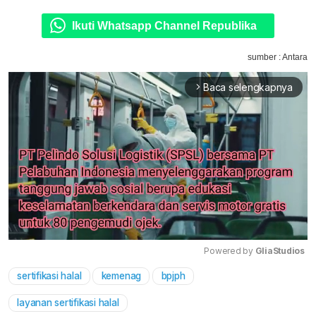
Ikuti Whatsapp Channel Republika
sumber : Antara
Baca selengkapnya
arrow_forward_ios
Powered by 
GliaStudios
sertifikasi halal
kemenag
bpjph
Mute
layanan sertifikasi halal