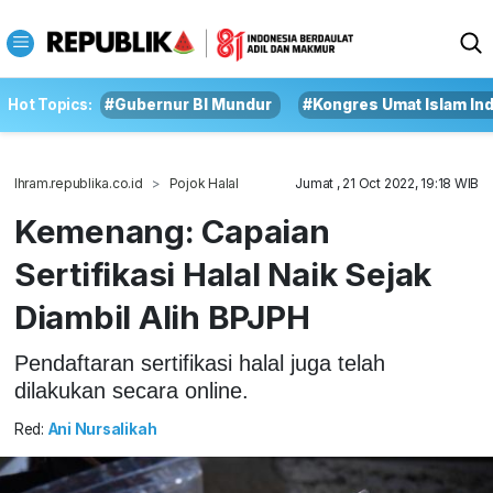
Hot Topics:
#Gubernur BI Mundur
#Kongres Umat Islam In
Ihram.republika.co.id
Pojok Halal
Jumat , 21 Oct 2022, 19:18 WIB
Kemenang: Capaian
Sertifikasi Halal Naik Sejak
Diambil Alih BPJPH
Pendaftaran sertifikasi halal juga telah
dilakukan secara online.
Red:
Ani Nursalikah