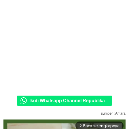
Ikuti Whatsapp Channel Republika
sumber : Antara
Baca selengkapnya
arrow_forward_ios