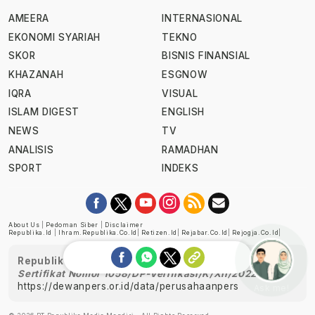
AMEERA
INTERNASIONAL
EKONOMI SYARIAH
TEKNO
SKOR
BISNIS FINANSIAL
KHAZANAH
ESGNOW
IQRA
VISUAL
ISLAM DIGEST
ENGLISH
NEWS
TV
ANALISIS
RAMADHAN
SPORT
INDEKS
About Us
|
Pedoman Siber
|
Disclaimer
Republika.id
|
Ihram.republika.co.id
|
Retizen.id
|
Rejabar.co.id
|
Rejogja.co.id
|
Republika telah diverifikasi oleh Dewan Pers
Sertifikat Nomor 1058/DP-Verifikasi/K/XII/2022
https://dewanpers.or.id/data/perusahaanpers
Ask me!