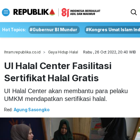
Hot Topics:
#Gubernur BI Mundur
#Kongres Umat Islam In
Ihram.republika.co.id
Gaya Hidup Halal
Rabu , 26 Oct 2022, 20:40 WIB
UI Halal Center Fasilitasi
Sertifikat Halal Gratis
UI Halal Center akan membantu para pelaku
UMKM mendapatkan sertifikasi halal.
Red:
Agung Sasongko