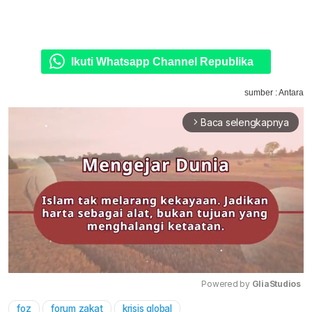
Ikuti Whatsapp Channel Republika
sumber : Antara
Baca selengkapnya
arrow_forward_ios
Powered by 
GliaStudios
foz
forum zakat
krisis global