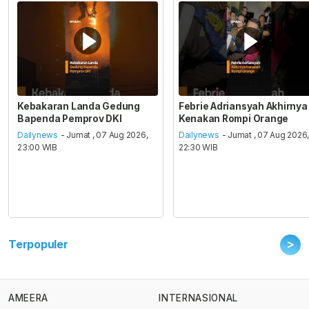
Kebakaran Landa Gedung
Febrie Adriansyah Akhirnya
Bapenda Pemprov DKI
Kenakan Rompi Orange
Dailynews
- Jumat , 07 Aug 2026,
Dailynews
- Jumat , 07 Aug 2026
23:00 WIB
22:30 WIB
>
Terpopuler
AMEERA
INTERNASIONAL