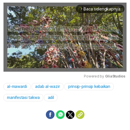
Baca selengkapnya
arrow_forward_ios
Powered by 
GliaStudios
al-mawardi
adab al-wazir
prinsip-prinsip kebaikan
Mute
manifestasi takwa
adil