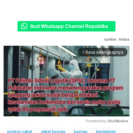
Ikuti Whatsapp Channel Republika
sumber : Antara
Baca selengkapnya
arrow_forward_ios
Powered by 
GliaStudios
potensi zakat
zakat baznas
baznas
kemiskinan