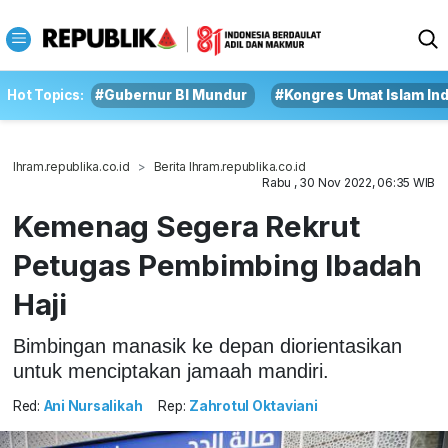
Hot Topics:
#Gubernur BI Mundur
#Kongres Umat Islam In
Ihram.republika.co.id
Berita Ihram.republika.co.id
Rabu , 30 Nov 2022, 06:35 WIB
Kemenag Segera Rekrut
Petugas Pembimbing Ibadah
Haji
Bimbingan manasik ke depan diorientasikan
untuk menciptakan jamaah mandiri.
Red:
Ani Nursalikah
Rep:
Zahrotul Oktaviani