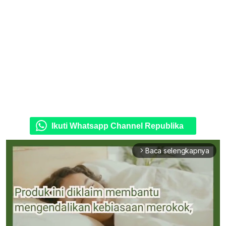
Ikuti Whatsapp Channel Republika
Baca selengkapnya
arrow_forward_ios