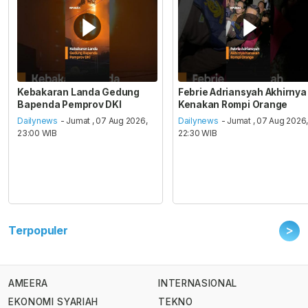
Kebakaran Landa Gedung
Febrie Adriansyah Akhirnya
Bapenda Pemprov DKI
Kenakan Rompi Orange
Dailynews
- Jumat , 07 Aug 2026,
Dailynews
- Jumat , 07 Aug 2026
23:00 WIB
22:30 WIB
>
Terpopuler
AMEERA
INTERNASIONAL
EKONOMI SYARIAH
TEKNO