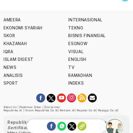
AMEERA
INTERNASIONAL
EKONOMI SYARIAH
TEKNO
SKOR
BISNIS FINANSIAL
KHAZANAH
ESGNOW
IQRA
VISUAL
ISLAM DIGEST
ENGLISH
NEWS
TV
ANALISIS
RAMADHAN
SPORT
INDEKS
About Us
|
Pedoman Siber
|
Disclaimer
Republika.id
|
Ihram.republika.co.id
|
Retizen.id
|
Rejabar.co.id
|
Rejogja.co.id
|
Republika telah diverifikasi oleh Dewan Pers
Sertifikat Nomor 1058/DP-Verifikasi/K/XII/2022
https://dewanpers.or.id/data/perusahaanpers