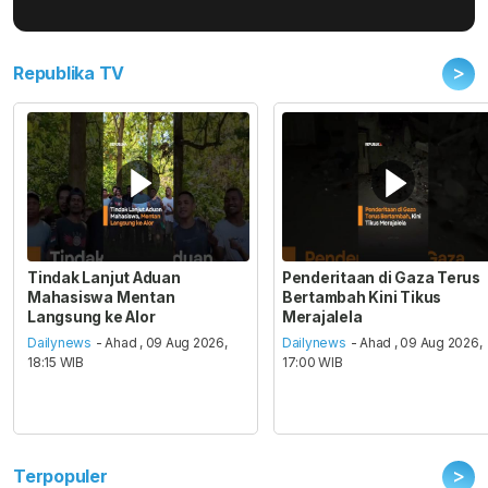
>
Republika TV
Tindak Lanjut Aduan
Penderitaan di Gaza Terus
Mahasiswa Mentan
Bertambah Kini Tikus
Langsung ke Alor
Merajalela
Dailynews
- Ahad , 09 Aug 2026,
Dailynews
- Ahad , 09 Aug 2026,
18:15 WIB
17:00 WIB
>
Terpopuler