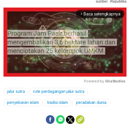
sumber : Republika
Baca selengkapnya
arrow_forward_ios
Powered by 
GliaStudios
jalur sutra
rute perdagangan jalur sutra
Mute
penyebaran islam
tradisi islam
peradaban dunia