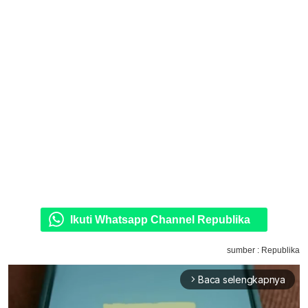
Ikuti Whatsapp Channel Republika
sumber : Republika
Baca selengkapnya
arrow_forward_ios